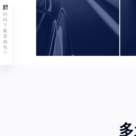
扫
码
下
载
壹
钱
包
多