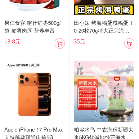
果仁食客 喀什红枣500g/
田小妹 烤海鸭蛋咸鸭蛋 1
袋 皮薄肉厚 营养丰富
0-20枚70g特大正宗流油
烤海鸭蛋广东红树林整箱
18.8
35
元
元
包邮
Apple iPhone 17 Pro Max
帕乡水鸟 中农海稻新疆大
支持移动联通电信5G 双
米5KG盐碱地纯正海水稻