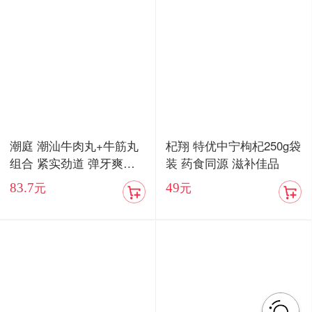
潮庭 潮汕牛肉丸+牛筋丸
杞翔 特优中宁枸杞250g袋
组合 紧实劲道 弹牙爽口
装 药食同源 滋补佳品
顺丰包邮
83.7
49
元
元