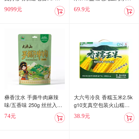
卡双待手机【现货发售】
当季新米
9099
69.9
元
元
彝香汶水 手撕牛肉麻辣
大六号冷良 香糯玉米2.5k
味/五香味 250g 丝丝入味
g10支真空包装火山糯玉
入口化渣
米
74
38.9
元
元