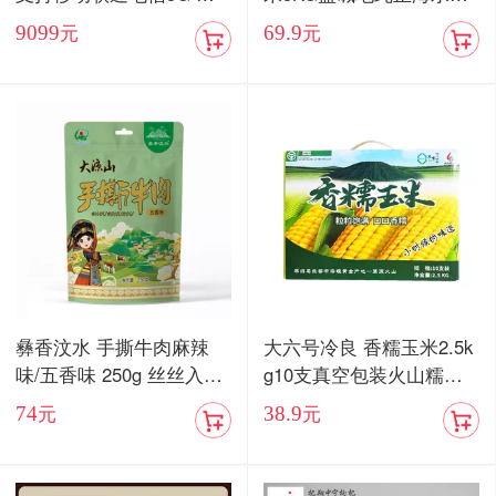
卡双待手机【现货发售】
当季新米
9099
69.9
元
元
彝香汶水 手撕牛肉麻辣
大六号冷良 香糯玉米2.5k
味/五香味 250g 丝丝入味
g10支真空包装火山糯玉
入口化渣
米
74
38.9
元
元