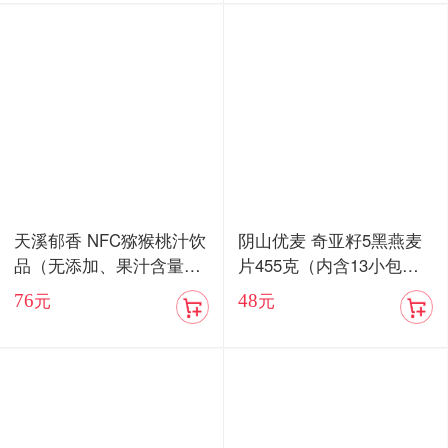
天溪郁香 NFC猕猴桃汁饮
阴山优麦 奇亚籽5黑燕麦
品（无添加、果汁含量8
片455克（内含13小包）/
5%）顺丰包邮
血燕麦5红燕麦片455克
76
48
元
元
（内含13小包）