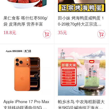
果仁食客 喀什红枣500g/
田小妹 烤海鸭蛋咸鸭蛋 1
袋 皮薄肉厚 营养丰富
0-20枚70g特大正宗流油
烤海鸭蛋广东红树林整箱
18.8
35
元
元
包邮
Apple iPhone 17 Pro Max
帕乡水鸟 中农海稻新疆大
支持移动联通电信5G 双
米5KG盐碱地纯正海水稻