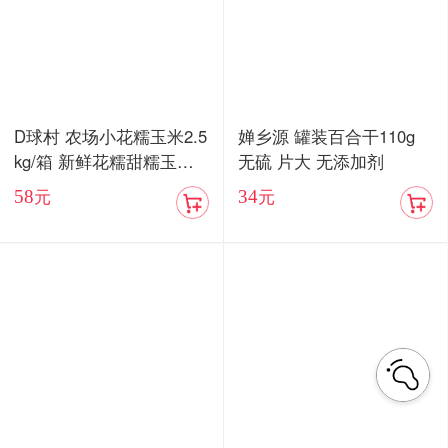
D球村 农场小花糯玉米2.5
婵乡源 罐装百合干110g
kg/箱 新鲜花糯甜糯玉米
无硫 片大 无添加剂
棒真空
58
34
元
元