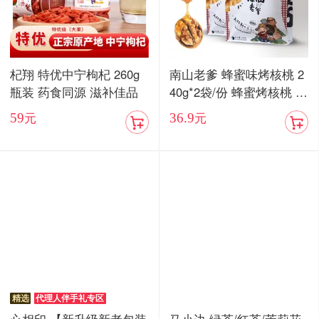
杞翔 特优中宁枸杞 260g
南山老爹 蜂蜜味烤核桃 2
瓶装 药食同源 滋补佳品
40g*2袋/份 蜂蜜烤核桃 酥
脆香甜
59
36.9
元
元
精选
代理人伴手礼专区