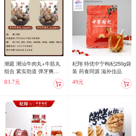
潮庭 潮汕牛肉丸+牛筋丸
杞翔 特优中宁枸杞250g袋
组合 紧实劲道 弹牙爽口
装 药食同源 滋补佳品
顺丰包邮
83.7
49
元
元