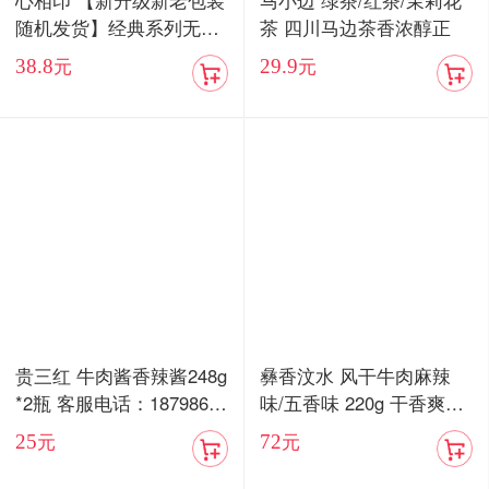
心相印 【新升级新老包装
马小边 绿茶/红茶/茉莉花
随机发货】经典系列无香
茶 四川马边茶香浓醇正
抽纸3层100抽24包家用实
38.8
29.9
元
元
惠装整箱纸巾面巾餐巾纸
抽专用卫生纸
贵三红 牛肉酱香辣酱248g
彝香汶水 风干牛肉麻辣
*2瓶 客服电话：18798676
味/五香味 220g 干香爽口
577
嚼劲十足
25
72
元
元