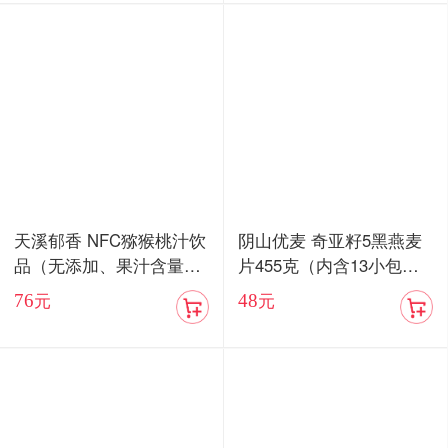
天溪郁香 NFC猕猴桃汁饮
阴山优麦 奇亚籽5黑燕麦
品（无添加、果汁含量8
片455克（内含13小包）/
5%）顺丰包邮
血燕麦5红燕麦片455克
76
48
元
元
（内含13小包）