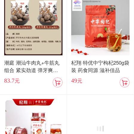
潮庭 潮汕牛肉丸+牛筋丸
杞翔 特优中宁枸杞250g袋
组合 紧实劲道 弹牙爽口
装 药食同源 滋补佳品
顺丰包邮
83.7
49
元
元