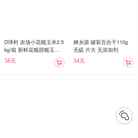
D球村 农场小花糯玉米2.5
婵乡源 罐装百合干110g
kg/箱 新鲜花糯甜糯玉米
无硫 片大 无添加剂
棒真空
58
34
元
元