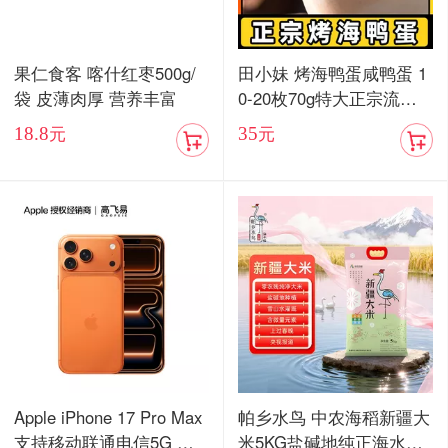
果仁食客 喀什红枣500g/
田小妹 烤海鸭蛋咸鸭蛋 1
袋 皮薄肉厚 营养丰富
0-20枚70g特大正宗流油
烤海鸭蛋广东红树林整箱
18.8
35
元
元
包邮
Apple iPhone 17 Pro Max
帕乡水鸟 中农海稻新疆大
支持移动联通电信5G 双
米5KG盐碱地纯正海水稻