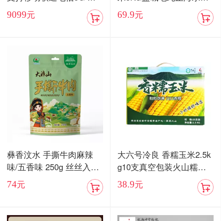
卡双待手机【现货发售】
当季新米
9099
69.9
元
元
彝香汶水 手撕牛肉麻辣
大六号冷良 香糯玉米2.5k
味/五香味 250g 丝丝入味
g10支真空包装火山糯玉
入口化渣
米
74
38.9
元
元