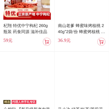
杞翔 特优中宁枸杞 260g
南山老爹 蜂蜜味烤核桃 2
瓶装 药食同源 滋补佳品
40g*2袋/份 蜂蜜烤核桃 酥
脆香甜
59
36.9
元
元
精选
代理人伴手礼专区