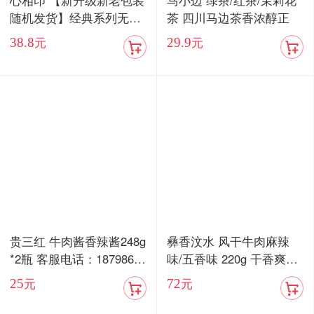
心相印 【新升级新老包装
马小边 绿茶/红茶/茉莉花
随机发货】经典系列无香
茶 四川马边茶香浓醇正
抽纸3层100抽24包家用实
38.8
29.9
元
元
惠装整箱纸巾面巾餐巾纸
抽专用卫生纸
贵三红 牛肉酱香辣酱248g
彝香汶水 风干牛肉麻辣
*2瓶 客服电话：18798676
味/五香味 220g 干香爽口
577
嚼劲十足
25
72
元
元