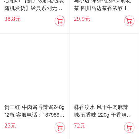
心相印 【新升级新老包装
马小边 绿茶/红茶/茉莉花
随机发货】经典系列无香
茶 四川马边茶香浓醇正
抽纸3层100抽24包家用实
38.8
29.9
元
元
惠装整箱纸巾面巾餐巾纸
抽专用卫生纸
贵三红 牛肉酱香辣酱248g
彝香汶水 风干牛肉麻辣
*2瓶 客服电话：18798676
味/五香味 220g 干香爽口
577
嚼劲十足
25
72
元
元