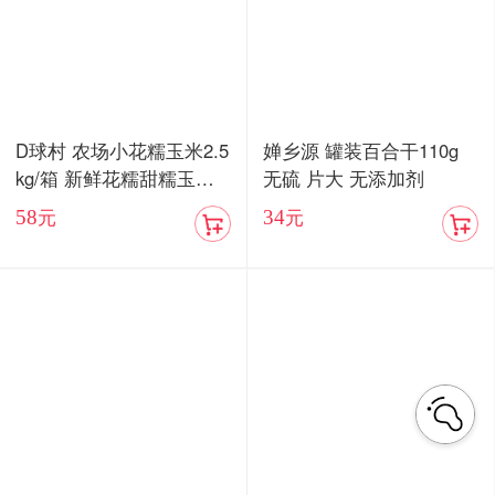
D球村 农场小花糯玉米2.5
婵乡源 罐装百合干110g
kg/箱 新鲜花糯甜糯玉米
无硫 片大 无添加剂
棒真空
58
34
元
元