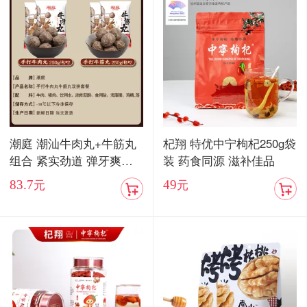
潮庭 潮汕牛肉丸+牛筋丸
杞翔 特优中宁枸杞250g袋
组合 紧实劲道 弹牙爽口
装 药食同源 滋补佳品
顺丰包邮
83.7
49
元
元