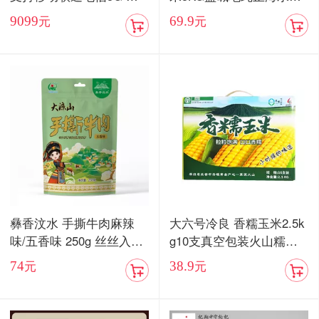
卡双待手机【现货发售】
当季新米
9099
69.9
元
元
彝香汶水 手撕牛肉麻辣
大六号冷良 香糯玉米2.5k
味/五香味 250g 丝丝入味
g10支真空包装火山糯玉
入口化渣
米
74
38.9
元
元