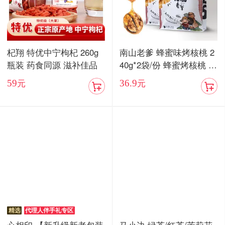
杞翔 特优中宁枸杞 260g
南山老爹 蜂蜜味烤核桃 2
瓶装 药食同源 滋补佳品
40g*2袋/份 蜂蜜烤核桃 酥
脆香甜
59
36.9
元
元
精选
代理人伴手礼专区