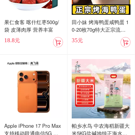
果仁食客 喀什红枣500g/
田小妹 烤海鸭蛋咸鸭蛋 1
袋 皮薄肉厚 营养丰富
0-20枚70g特大正宗流油
烤海鸭蛋广东红树林整箱
18.8
35
元
元
包邮
Apple iPhone 17 Pro Max
帕乡水鸟 中农海稻新疆大
支持移动联通电信5G 双
米5KG盐碱地纯正海水稻