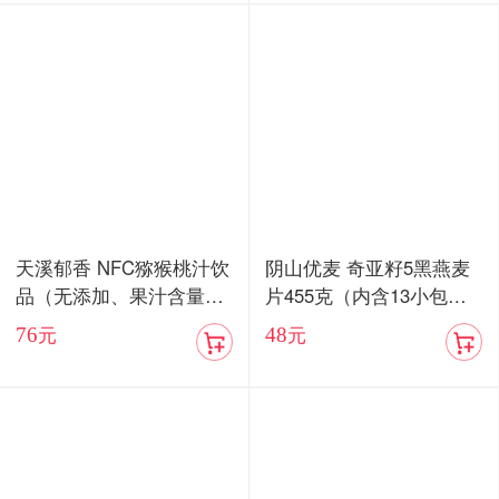
天溪郁香 NFC猕猴桃汁饮
阴山优麦 奇亚籽5黑燕麦
品（无添加、果汁含量8
片455克（内含13小包）/
5%）顺丰包邮
血燕麦5红燕麦片455克
76
48
元
元
（内含13小包）