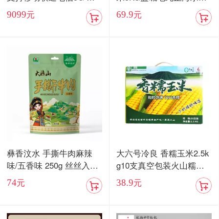
卡双待手机【现货发售】
当季新米
9099
69.9
元
元
彝香汶水 手撕牛肉麻辣
大六号冷良 香糯玉米2.5k
味/五香味 250g 丝丝入味
g10支真空包装火山糯玉
入口化渣
米
74
38.9
元
元