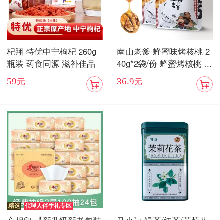
杞翔 特优中宁枸杞 260g
南山老爹 蜂蜜味烤核桃 2
瓶装 药食同源 滋补佳品
40g*2袋/份 蜂蜜烤核桃 酥
脆香甜
59
36.9
元
元
精选
代理人伴手礼专区