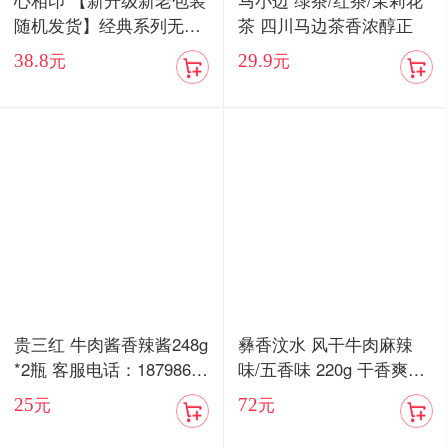
心相印 【新升级新老包装
马小边 绿茶/红茶/茉莉花
随机发货】经典系列无香
茶 四川马边茶香浓醇正
抽纸3层100抽24包家用实
38.8
29.9
元
元
惠装整箱纸巾面巾餐巾纸
抽专用卫生纸
贵三红 牛肉酱香辣酱248g
彝香汶水 风干牛肉麻辣
*2瓶 客服电话：18798676
味/五香味 220g 干香爽口
577
嚼劲十足
25
72
元
元