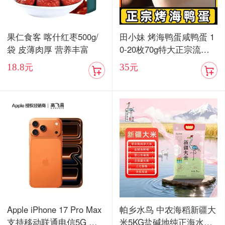
果仁食客 喀什红枣500g/
田小妹 烤海鸭蛋咸鸭蛋 1
袋 皮薄肉厚 营养丰富
0-20枚70g特大正宗流油
烤海鸭蛋广东红树林整箱
18.8
35
元
元
包邮
Apple iPhone 17 Pro Max
帕乡水鸟 中农海稻新疆大
支持移动联通电信5G 双
米5KG盐碱地纯正海水稻