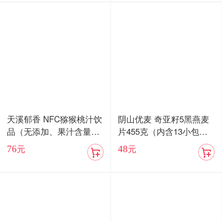
天溪郁香 NFC猕猴桃汁饮
阴山优麦 奇亚籽5黑燕麦
品（无添加、果汁含量8
片455克（内含13小包）/
5%）顺丰包邮
血燕麦5红燕麦片455克
76
48
元
元
（内含13小包）