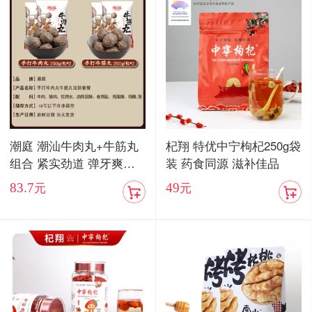
潮庭 潮汕牛肉丸+牛筋丸
杞翔 特优中宁枸杞250g袋
组合 紧实劲道 弹牙爽口
装 药食同源 滋补佳品
顺丰包邮
83.7
49
元
元