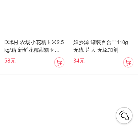
D球村 农场小花糯玉米2.5
婵乡源 罐装百合干110g
kg/箱 新鲜花糯甜糯玉米
无硫 片大 无添加剂
棒真空
58
34
元
元