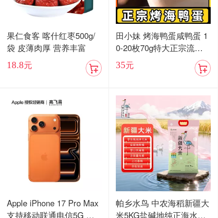
果仁食客 喀什红枣500g/
田小妹 烤海鸭蛋咸鸭蛋 1
袋 皮薄肉厚 营养丰富
0-20枚70g特大正宗流油
烤海鸭蛋广东红树林整箱
18.8
35
元
元
包邮
Apple iPhone 17 Pro Max
帕乡水鸟 中农海稻新疆大
支持移动联通电信5G 双
米5KG盐碱地纯正海水稻