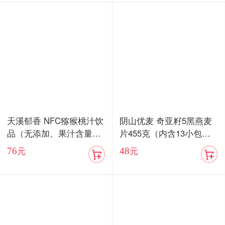
天溪郁香 NFC猕猴桃汁饮
阴山优麦 奇亚籽5黑燕麦
品（无添加、果汁含量8
片455克（内含13小包）/
5%）顺丰包邮
血燕麦5红燕麦片455克
76
48
元
元
（内含13小包）