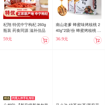
杞翔 特优中宁枸杞 260g
南山老爹 蜂蜜味烤核桃 2
瓶装 药食同源 滋补佳品
40g*2袋/份 蜂蜜烤核桃 酥
脆香甜
59
36.9
元
元
精选
代理人伴手礼专区