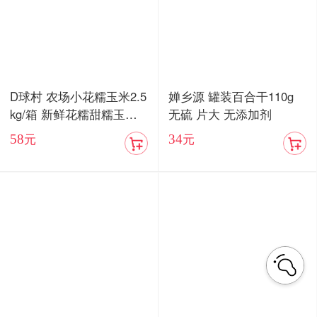
D球村 农场小花糯玉米2.5
婵乡源 罐装百合干110g
kg/箱 新鲜花糯甜糯玉米
无硫 片大 无添加剂
棒真空
58
34
元
元