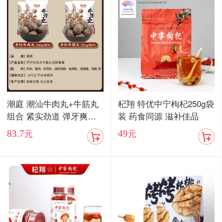
潮庭 潮汕牛肉丸+牛筋丸
杞翔 特优中宁枸杞250g袋
组合 紧实劲道 弹牙爽口
装 药食同源 滋补佳品
顺丰包邮
83.7
49
元
元