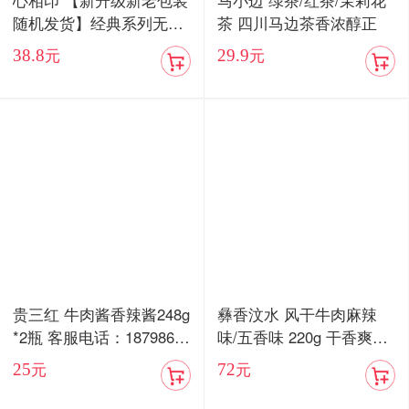
心相印 【新升级新老包装
马小边 绿茶/红茶/茉莉花
随机发货】经典系列无香
茶 四川马边茶香浓醇正
抽纸3层100抽24包家用实
38.8
29.9
元
元
惠装整箱纸巾面巾餐巾纸
抽专用卫生纸
贵三红 牛肉酱香辣酱248g
彝香汶水 风干牛肉麻辣
*2瓶 客服电话：18798676
味/五香味 220g 干香爽口
577
嚼劲十足
25
72
元
元