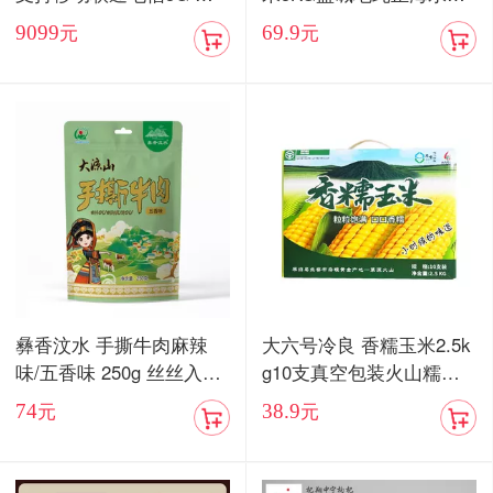
卡双待手机【现货发售】
当季新米
9099
69.9
元
元
彝香汶水 手撕牛肉麻辣
大六号冷良 香糯玉米2.5k
味/五香味 250g 丝丝入味
g10支真空包装火山糯玉
入口化渣
米
74
38.9
元
元