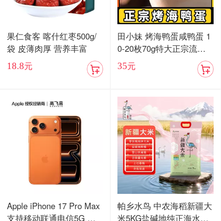
果仁食客 喀什红枣500g/
田小妹 烤海鸭蛋咸鸭蛋 1
袋 皮薄肉厚 营养丰富
0-20枚70g特大正宗流油
烤海鸭蛋广东红树林整箱
18.8
35
元
元
包邮
Apple iPhone 17 Pro Max
帕乡水鸟 中农海稻新疆大
支持移动联通电信5G 双
米5KG盐碱地纯正海水稻