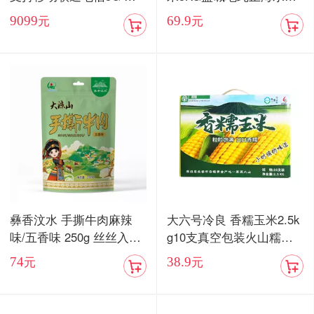
卡双待手机【现货发售】
当季新米
9099
69.9
元
元
彝香汶水 手撕牛肉麻辣
大六号冷良 香糯玉米2.5k
味/五香味 250g 丝丝入味
g10支真空包装火山糯玉
入口化渣
米
74
38.9
元
元