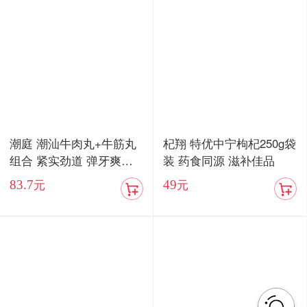
潮庭 潮汕牛肉丸+牛筋丸
杞翔 特优中宁枸杞250g袋
组合 紧实劲道 弹牙爽口
装 药食同源 滋补佳品
顺丰包邮
83.7
49
元
元