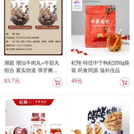
潮庭 潮汕牛肉丸+牛筋丸
杞翔 特优中宁枸杞250g袋
组合 紧实劲道 弹牙爽口
装 药食同源 滋补佳品
顺丰包邮
83.7
49
元
元