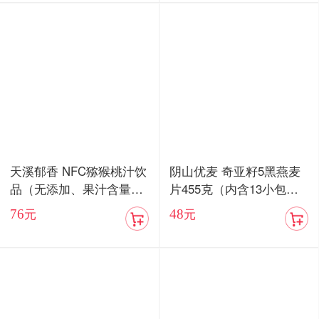
天溪郁香 NFC猕猴桃汁饮
阴山优麦 奇亚籽5黑燕麦
品（无添加、果汁含量8
片455克（内含13小包）/
5%）顺丰包邮
血燕麦5红燕麦片455克
76
48
元
元
（内含13小包）