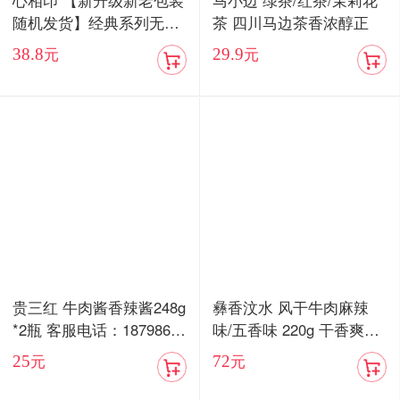
心相印 【新升级新老包装
马小边 绿茶/红茶/茉莉花
随机发货】经典系列无香
茶 四川马边茶香浓醇正
抽纸3层100抽24包家用实
38.8
29.9
元
元
惠装整箱纸巾面巾餐巾纸
抽专用卫生纸
贵三红 牛肉酱香辣酱248g
彝香汶水 风干牛肉麻辣
*2瓶 客服电话：18798676
味/五香味 220g 干香爽口
577
嚼劲十足
25
72
元
元