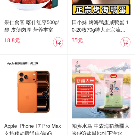
果仁食客 喀什红枣500g/
田小妹 烤海鸭蛋咸鸭蛋 1
袋 皮薄肉厚 营养丰富
0-20枚70g特大正宗流油
烤海鸭蛋广东红树林整箱
18.8
35
元
元
包邮
Apple iPhone 17 Pro Max
帕乡水鸟 中农海稻新疆大
支持移动联通电信5G 双
米5KG盐碱地纯正海水稻