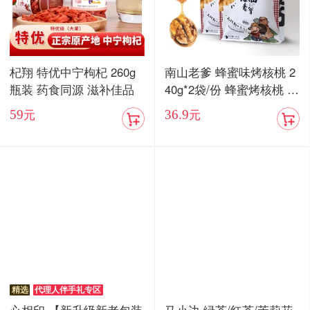
杞翔 特优中宁枸杞 260g
南山老爹 蜂蜜味烤核桃 2
瓶装 药食同源 滋补佳品
40g*2袋/份 蜂蜜烤核桃 酥
脆香甜
59
36.9
元
元
精选
代理人伴手礼专区