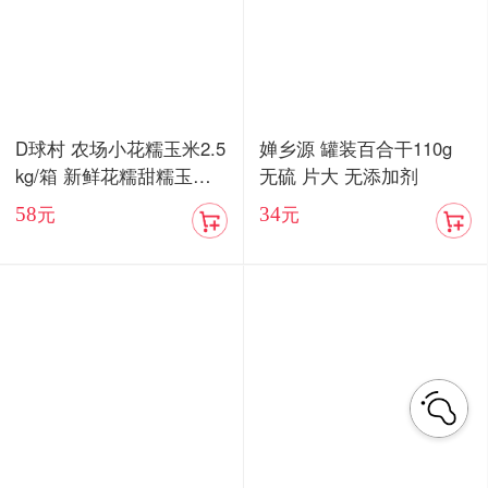
D球村 农场小花糯玉米2.5
婵乡源 罐装百合干110g
kg/箱 新鲜花糯甜糯玉米
无硫 片大 无添加剂
棒真空
58
34
元
元