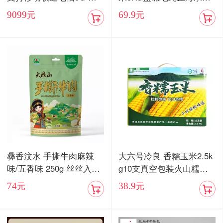
卡双待手机【现货发售】
当季新米
9099
69.9
元
元
彝香汶水 手撕牛肉麻辣
大六号冷良 香糯玉米2.5k
味/五香味 250g 丝丝入味
g10支真空包装火山糯玉
入口化渣
米
74
38.9
元
元