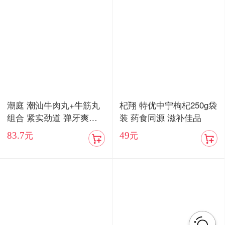
潮庭 潮汕牛肉丸+牛筋丸
杞翔 特优中宁枸杞250g袋
组合 紧实劲道 弹牙爽口
装 药食同源 滋补佳品
顺丰包邮
83.7
49
元
元