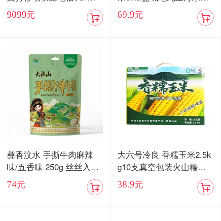
卡双待手机【现货发售】
当季新米
9099
69.9
元
元
彝香汶水 手撕牛肉麻辣
大六号冷良 香糯玉米2.5k
味/五香味 250g 丝丝入味
g10支真空包装火山糯玉
入口化渣
米
74
38.9
元
元