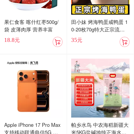
果仁食客 喀什红枣500g/
田小妹 烤海鸭蛋咸鸭蛋 1
袋 皮薄肉厚 营养丰富
0-20枚70g特大正宗流油
烤海鸭蛋广东红树林整箱
18.8
35
元
元
包邮
Apple iPhone 17 Pro Max
帕乡水鸟 中农海稻新疆大
支持移动联通电信5G 双
米5KG盐碱地纯正海水稻