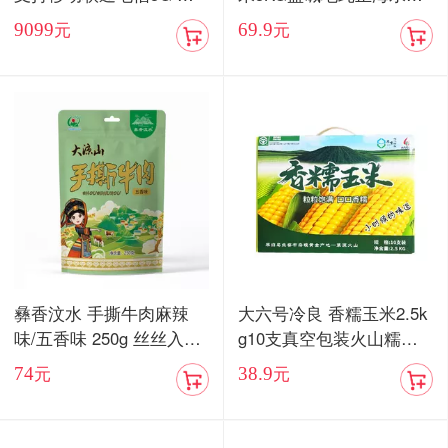
卡双待手机【现货发售】
当季新米
9099
69.9
元
元
彝香汶水 手撕牛肉麻辣
大六号冷良 香糯玉米2.5k
味/五香味 250g 丝丝入味
g10支真空包装火山糯玉
入口化渣
米
74
38.9
元
元