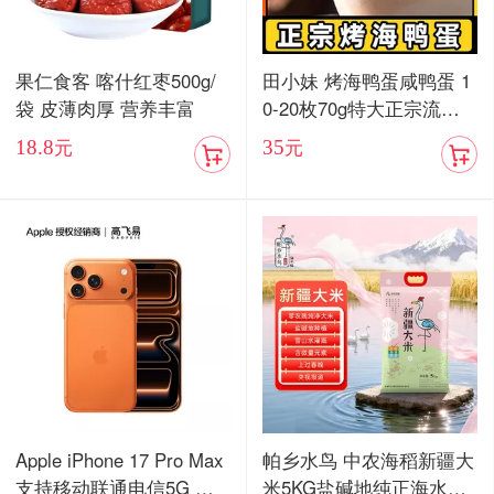
果仁食客 喀什红枣500g/
田小妹 烤海鸭蛋咸鸭蛋 1
袋 皮薄肉厚 营养丰富
0-20枚70g特大正宗流油
烤海鸭蛋广东红树林整箱
18.8
35
元
元
包邮
Apple iPhone 17 Pro Max
帕乡水鸟 中农海稻新疆大
支持移动联通电信5G 双
米5KG盐碱地纯正海水稻