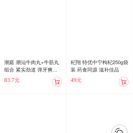
潮庭 潮汕牛肉丸+牛筋丸
杞翔 特优中宁枸杞250g袋
组合 紧实劲道 弹牙爽口
装 药食同源 滋补佳品
顺丰包邮
83.7
49
元
元