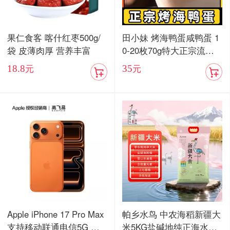
果仁食客 喀什红枣500g/
田小妹 烤海鸭蛋咸鸭蛋 1
袋 皮薄肉厚 营养丰富
0-20枚70g特大正宗流油
烤海鸭蛋广东红树林整箱
18.8
35
元
元
包邮
Apple iPhone 17 Pro Max
帕乡水鸟 中农海稻新疆大
支持移动联通电信5G 双
米5KG盐碱地纯正海水稻