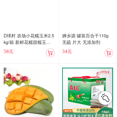
D球村 农场小花糯玉米2.5
婵乡源 罐装百合干110g
kg/箱 新鲜花糯甜糯玉米
无硫 片大 无添加剂
棒真空
58
34
元
元