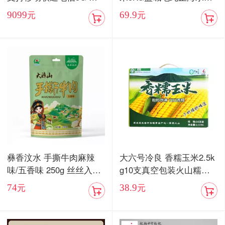
卡双待手机【现货发售】
当季新米
9099
69.9
元
元
彝香汶水 手撕牛肉麻辣
大六号冷良 香糯玉米2.5k
味/五香味 250g 丝丝入味
g10支真空包装火山糯玉
入口化渣
米
74
38.9
元
元