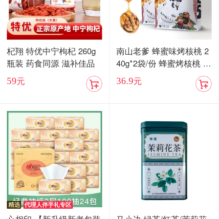
杞翔 特优中宁枸杞 260g
南山老爹 蜂蜜味烤核桃 2
瓶装 药食同源 滋补佳品
40g*2袋/份 蜂蜜烤核桃 酥
脆香甜
59
36.9
元
元
精选
代理人伴手礼专区