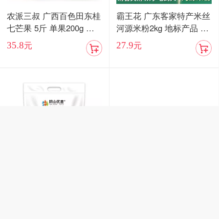
农派三叔 广西百色田东桂
霸王花 广东客家特产米丝
七芒果 5斤 单果200g 现
河源米粉2kg 地标产品 自
摘现发
然米香味 始于1978年 不
35.8
27.9
元
元
添加 更健康
阴山优麦 阴山源生纯燕麦
阴山优麦 坚果水果香脆麦
片1千克（袋）*2袋/纯麦
片420g 非油炸代餐燕麦片
片600克 免煮燕麦片早餐
41.6
39
元
元