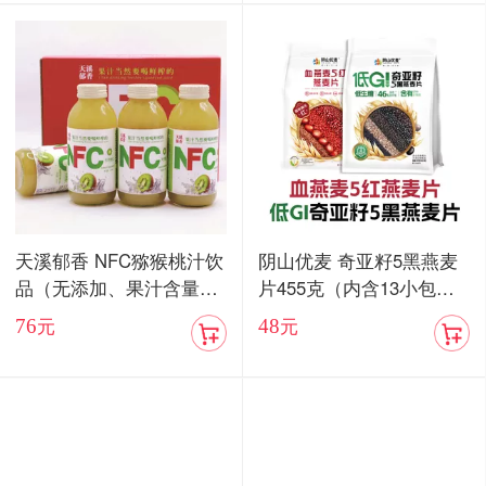
天溪郁香 NFC猕猴桃汁饮
阴山优麦 奇亚籽5黑燕麦
品（无添加、果汁含量8
片455克（内含13小包）/
5%）顺丰包邮
血燕麦5红燕麦片455克
76
48
元
元
（内含13小包）