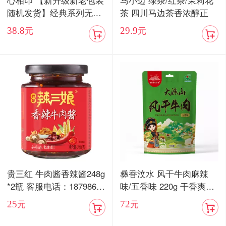
心相印 【新升级新老包装
马小边 绿茶/红茶/茉莉花
随机发货】经典系列无香
茶 四川马边茶香浓醇正
抽纸3层100抽24包家用实
38.8
29.9
元
元
惠装整箱纸巾面巾餐巾纸
抽专用卫生纸
贵三红 牛肉酱香辣酱248g
彝香汶水 风干牛肉麻辣
*2瓶 客服电话：18798676
味/五香味 220g 干香爽口
577
嚼劲十足
25
72
元
元