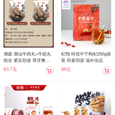
潮庭 潮汕牛肉丸+牛筋丸
杞翔 特优中宁枸杞250g袋
组合 紧实劲道 弹牙爽口
装 药食同源 滋补佳品
顺丰包邮
83.7
49
元
元