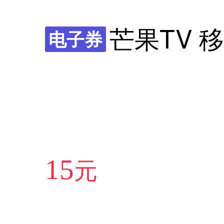
芒果TV 
电子券
元
15