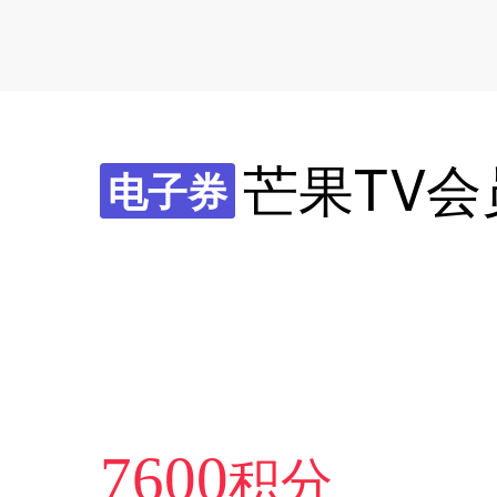
芒果TV会
电子券
积分
7600