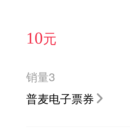
元
10
销量
3
普麦电子票券