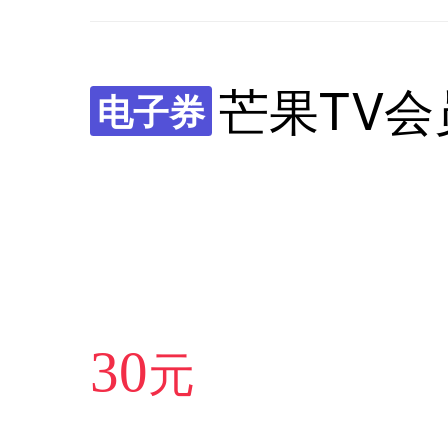
芒果TV会
电子券
元
30