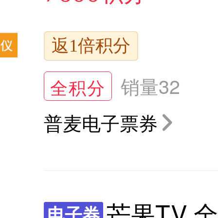
返1倍积分
销量
32
全积分
普麦电子票券
芒果TV 
电子券