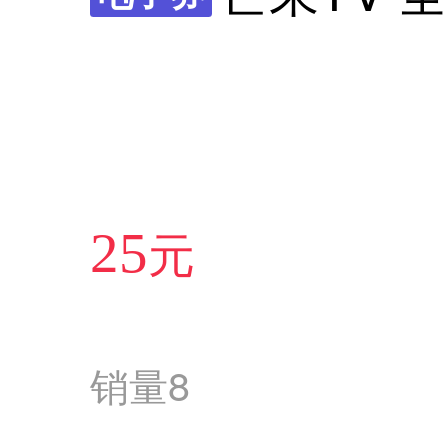
元
25
销量
8