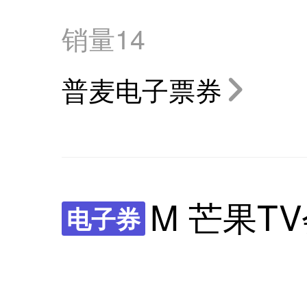
销量
14
普麦电子票券
M 芒果T
电子券