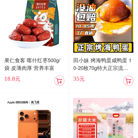
果仁食客 喀什红枣500g/
田小妹 烤海鸭蛋咸鸭蛋 1
袋 皮薄肉厚 营养丰富
0-20枚70g特大正宗流油
烤海鸭蛋广东红树林整箱
18.8
35
元
元
包邮