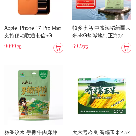
Apple iPhone 17 Pro Max
帕乡水鸟 中农海稻新疆大
支持移动联通电信5G 双
米5KG盐碱地纯正海水稻
卡双待手机【现货发售】
当季新米
9099
69.9
元
元
彝香汶水 手撕牛肉麻辣
大六号冷良 香糯玉米2.5k