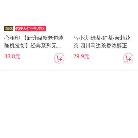
精选
代理人伴手礼专区
心相印 【新升级新老包装
马小边 绿茶/红茶/茉莉花
随机发货】经典系列无香
茶 四川马边茶香浓醇正
抽纸3层100抽24包家用实
38.8
29.9
元
元
惠装整箱纸巾面巾餐巾纸
抽专用卫生纸