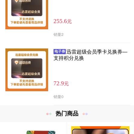
元
255.6
销量
2
迅雷超级会员季卡兑换券—
电子券
支持积分兑换
元
72.9
销量
0
热门商品