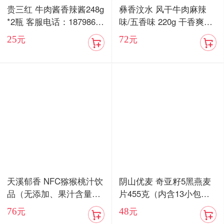
贵三红 牛肉酱香辣酱248g
彝香汶水 风干牛肉麻辣
*2瓶 客服电话：18798676
味/五香味 220g 干香爽口
577
嚼劲十足
25
72
元
元
天溪郁香 NFC猕猴桃汁饮
阴山优麦 奇亚籽5黑燕麦
品（无添加、果汁含量8
片455克（内含13小包）/
5%）顺丰包邮
血燕麦5红燕麦片455克
76
48
元
元
（内含13小包）