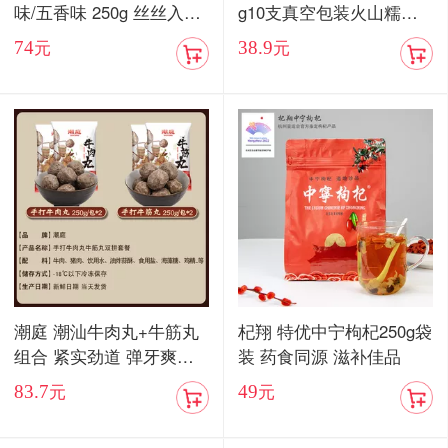
味/五香味 250g 丝丝入味
g10支真空包装火山糯玉
入口化渣
米
74
38.9
元
元
潮庭 潮汕牛肉丸+牛筋丸
杞翔 特优中宁枸杞250g袋
组合 紧实劲道 弹牙爽口
装 药食同源 滋补佳品
顺丰包邮
83.7
49
元
元