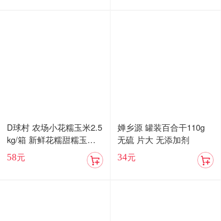
D球村 农场小花糯玉米2.5
婵乡源 罐装百合干110g
kg/箱 新鲜花糯甜糯玉米
无硫 片大 无添加剂
棒真空
58
34
元
元