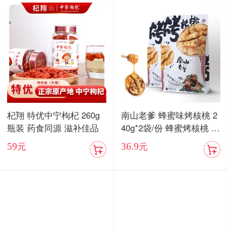
杞翔 特优中宁枸杞 260g
南山老爹 蜂蜜味烤核桃 2
瓶装 药食同源 滋补佳品
40g*2袋/份 蜂蜜烤核桃 酥
脆香甜
59
36.9
元
元