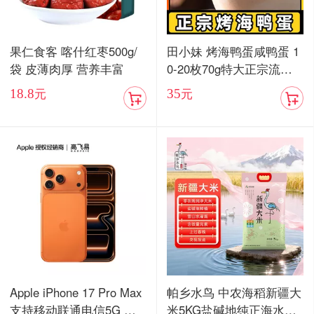
果仁食客 喀什红枣500g/
田小妹 烤海鸭蛋咸鸭蛋 1
袋 皮薄肉厚 营养丰富
0-20枚70g特大正宗流油
烤海鸭蛋广东红树林整箱
18.8
35
元
元
包邮
Apple iPhone 17 Pro Max
帕乡水鸟 中农海稻新疆大
支持移动联通电信5G 双
米5KG盐碱地纯正海水稻