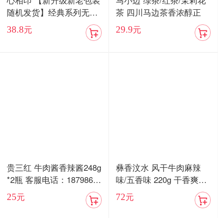
心相印 【新升级新老包装
马小边 绿茶/红茶/茉莉花
随机发货】经典系列无香
茶 四川马边茶香浓醇正
抽纸3层100抽24包家用实
38.8
29.9
元
元
惠装整箱纸巾面巾餐巾纸
抽专用卫生纸
贵三红 牛肉酱香辣酱248g
彝香汶水 风干牛肉麻辣
*2瓶 客服电话：18798676
味/五香味 220g 干香爽口
577
嚼劲十足
25
72
元
元