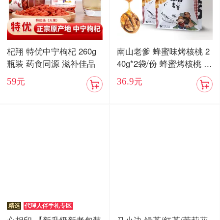
杞翔 特优中宁枸杞 260g
南山老爹 蜂蜜味烤核桃 2
瓶装 药食同源 滋补佳品
40g*2袋/份 蜂蜜烤核桃 酥
脆香甜
59
36.9
元
元
精选
代理人伴手礼专区