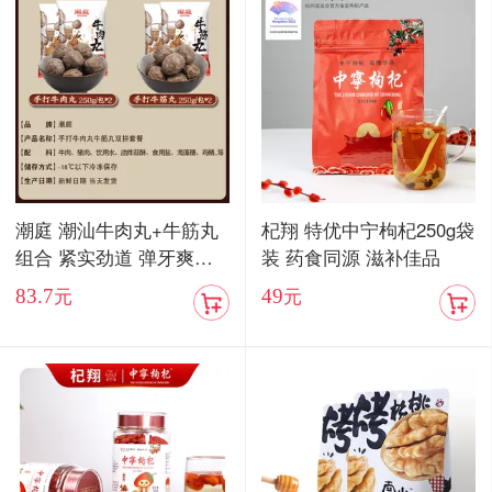
潮庭 潮汕牛肉丸+牛筋丸
杞翔 特优中宁枸杞250g袋
组合 紧实劲道 弹牙爽口
装 药食同源 滋补佳品
顺丰包邮
83.7
49
元
元