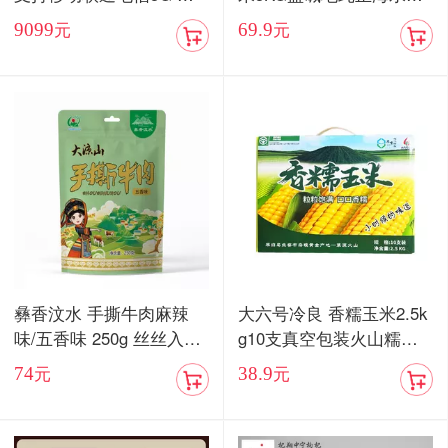
卡双待手机【现货发售】
当季新米
9099
69.9
元
元
彝香汶水 手撕牛肉麻辣
大六号冷良 香糯玉米2.5k
味/五香味 250g 丝丝入味
g10支真空包装火山糯玉
入口化渣
米
74
38.9
元
元