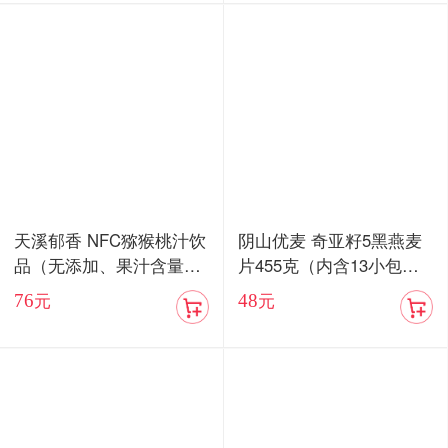
天溪郁香 NFC猕猴桃汁饮
阴山优麦 奇亚籽5黑燕麦
品（无添加、果汁含量8
片455克（内含13小包）/
5%）顺丰包邮
血燕麦5红燕麦片455克
76
48
元
元
（内含13小包）