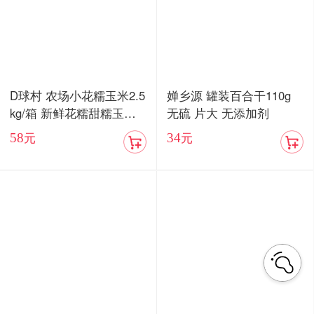
D球村 农场小花糯玉米2.5
婵乡源 罐装百合干110g
kg/箱 新鲜花糯甜糯玉米
无硫 片大 无添加剂
棒真空
58
34
元
元