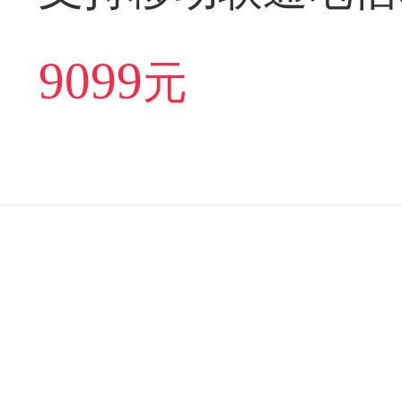
双待手机【现货发
9099
元