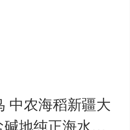
鸟 中农海稻新疆大
G盐碱地纯正海水稻