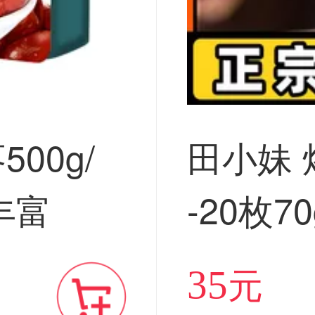
00g/
田小妹 
丰富
-20枚
海鸭蛋
35
元
邮