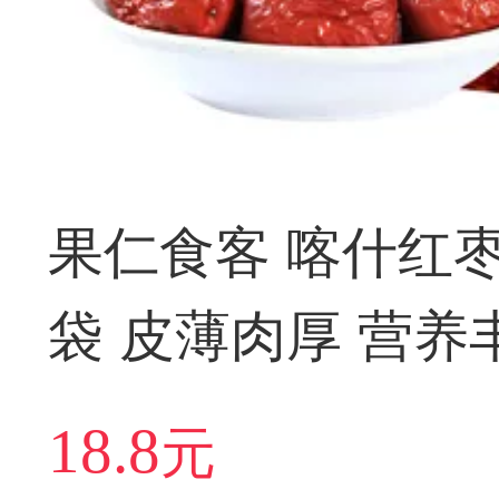
果仁食客 喀什红枣5
袋 皮薄肉厚 营养
18.8
元