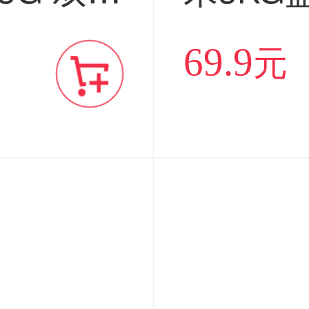
售】
当季新
69.9
元