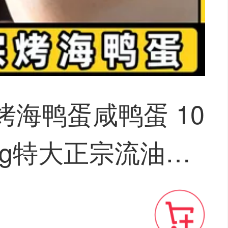
烤海鸭蛋咸鸭蛋 10
70g特大正宗流油烤
广东红树林整箱包