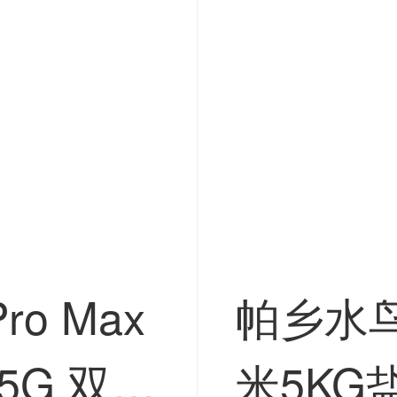
Pro Max
帕乡水
G 双卡
米5K