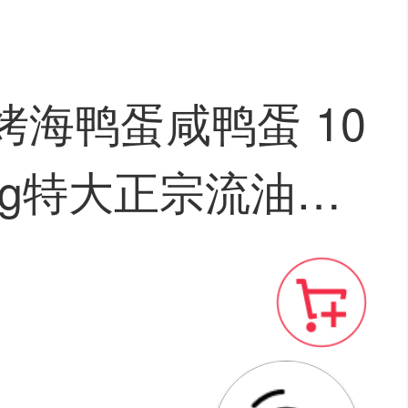
烤海鸭蛋咸鸭蛋 10
70g特大正宗流油烤
广东红树林整箱包