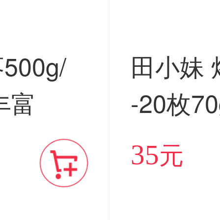
00g/
田小妹 
丰富
-20枚
海鸭蛋
35
元
邮