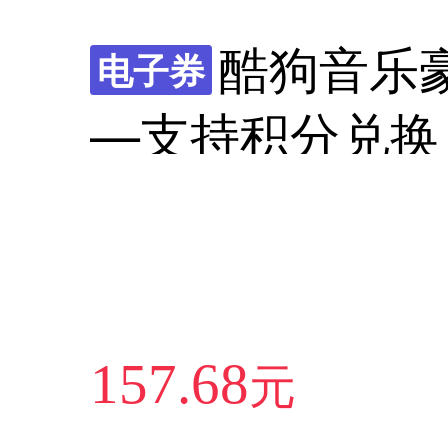
酷狗音乐豪
电子券
—支持积分兑换
元
157.68