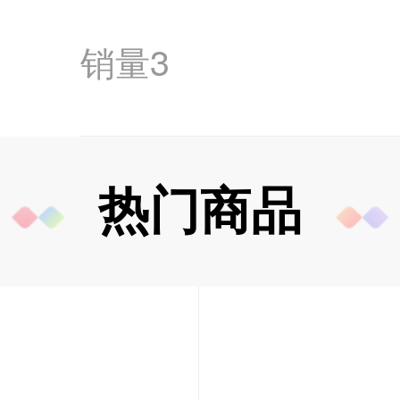
销量
3
热门商品