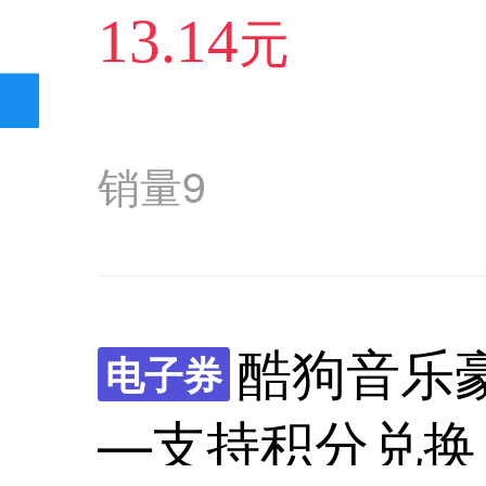
元
13.14
销量
9
酷狗音乐豪
电子券
—支持积分兑换