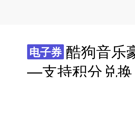
酷狗音乐豪
电子券
—支持积分兑换