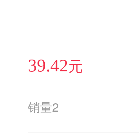
元
39.42
销量
2