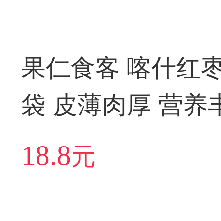
果仁食客 喀什红枣5
袋 皮薄肉厚 营养
18.8
元