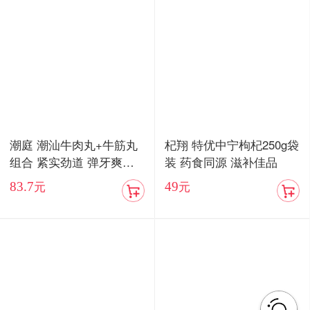
潮庭 潮汕牛肉丸+牛筋丸
杞翔 特优中宁枸杞250g袋
组合 紧实劲道 弹牙爽口
装 药食同源 滋补佳品
顺丰包邮
83.7
49
元
元