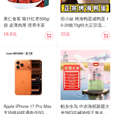
果仁食客 喀什红枣500g/
田小妹 烤海鸭蛋咸鸭蛋 1
袋 皮薄肉厚 营养丰富
0-20枚70g特大正宗流油
烤海鸭蛋广东红树林整箱
18.8
35
元
元
包邮
Apple iPhone 17 Pro Max
帕乡水鸟 中农海稻新疆大
支持移动联通电信5G 双
米5KG盐碱地纯正海水稻