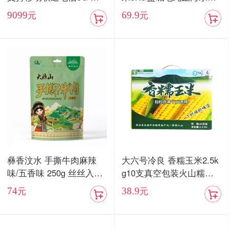
卡双待手机【现货发售】
当季新米
9099
69.9
元
元
彝香汶水 手撕牛肉麻辣
大六号冷良 香糯玉米2.5k
味/五香味 250g 丝丝入味
g10支真空包装火山糯玉
入口化渣
米
74
38.9
元
元