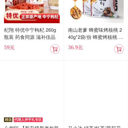
杞翔 特优中宁枸杞 260g
南山老爹 蜂蜜味烤核桃 2
瓶装 药食同源 滋补佳品
40g*2袋/份 蜂蜜烤核桃 酥
脆香甜
59
36.9
元
元
精选
代理人伴手礼专区