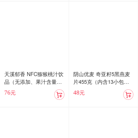
天溪郁香 NFC猕猴桃汁饮
阴山优麦 奇亚籽5黑燕麦
品（无添加、果汁含量8
片455克（内含13小包）/
5%）顺丰包邮
血燕麦5红燕麦片455克
76
48
元
元
（内含13小包）