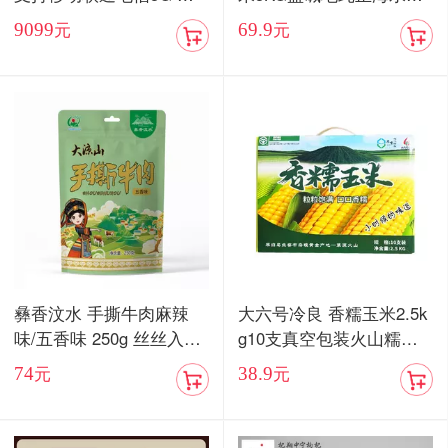
卡双待手机【现货发售】
当季新米
9099
69.9
元
元
彝香汶水 手撕牛肉麻辣
大六号冷良 香糯玉米2.5k
味/五香味 250g 丝丝入味
g10支真空包装火山糯玉
入口化渣
米
74
38.9
元
元