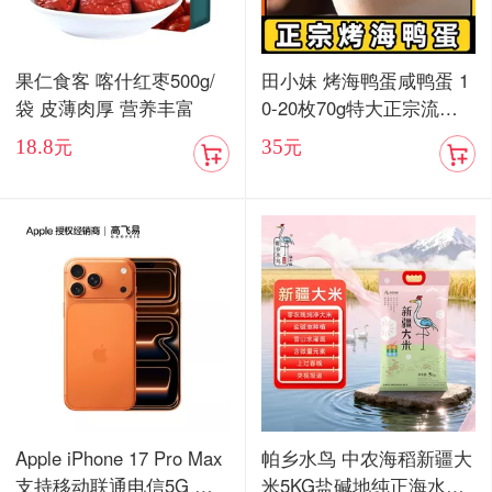
果仁食客 喀什红枣500g/
田小妹 烤海鸭蛋咸鸭蛋 1
袋 皮薄肉厚 营养丰富
0-20枚70g特大正宗流油
烤海鸭蛋广东红树林整箱
18.8
35
元
元
包邮
Apple iPhone 17 Pro Max
帕乡水鸟 中农海稻新疆大
支持移动联通电信5G 双
米5KG盐碱地纯正海水稻