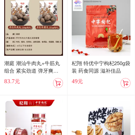
潮庭 潮汕牛肉丸+牛筋丸
杞翔 特优中宁枸杞250g袋
组合 紧实劲道 弹牙爽口
装 药食同源 滋补佳品
顺丰包邮
83.7
49
元
元