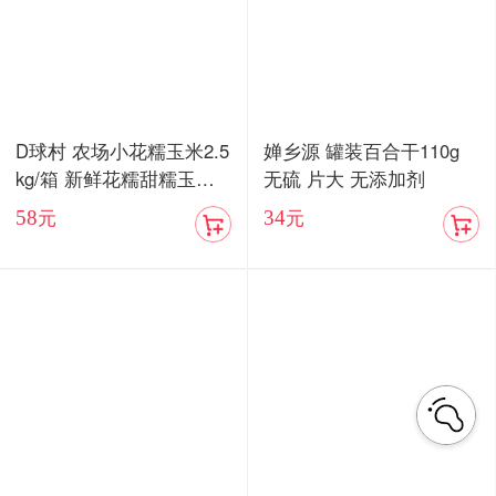
D球村 农场小花糯玉米2.5
婵乡源 罐装百合干110g
kg/箱 新鲜花糯甜糯玉米
无硫 片大 无添加剂
棒真空
58
34
元
元