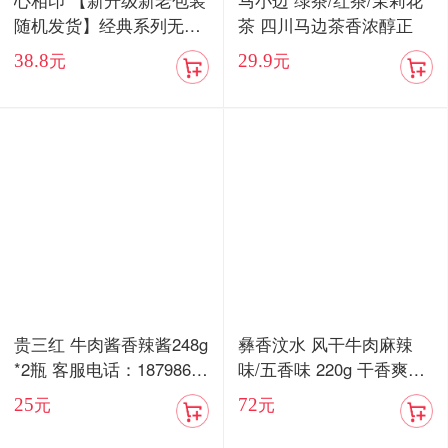
心相印 【新升级新老包装
马小边 绿茶/红茶/茉莉花
随机发货】经典系列无香
茶 四川马边茶香浓醇正
抽纸3层100抽24包家用实
38.8
29.9
元
元
惠装整箱纸巾面巾餐巾纸
抽专用卫生纸
贵三红 牛肉酱香辣酱248g
彝香汶水 风干牛肉麻辣
*2瓶 客服电话：18798676
味/五香味 220g 干香爽口
577
嚼劲十足
25
72
元
元