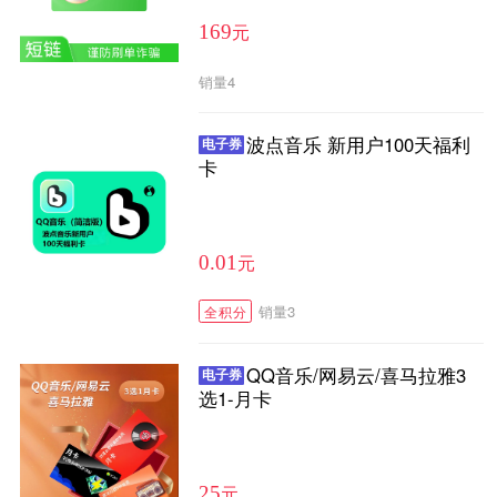
元
169
销量
4
波点音乐 新用户100天福利
电子券
卡
元
0.01
销量
3
全积分
QQ音乐/网易云/喜马拉雅3
电子券
选1-月卡
元
25