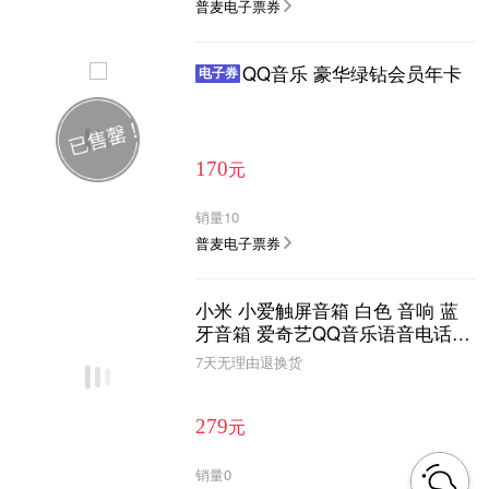
普麦电子票券
QQ音乐 豪华绿钻会员年卡
电子券
元
170
销量
10
普麦电子票券
小米 小爱触屏音箱 白色 音响 蓝
牙音箱 爱奇艺QQ音乐语音电话14
00+实用技能 语音遥控智能家居
7天无理由退换货
新3
元
279
销量
0