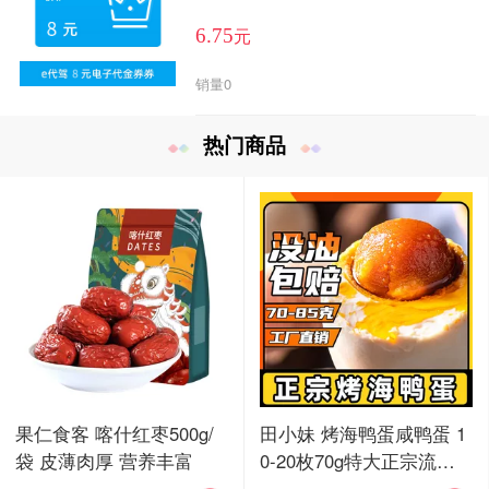
元
6.75
销量
0
热门商品
果仁食客 喀什红枣500g/
田小妹 烤海鸭蛋咸鸭蛋 1
袋 皮薄肉厚 营养丰富
0-20枚70g特大正宗流油
烤海鸭蛋广东红树林整箱