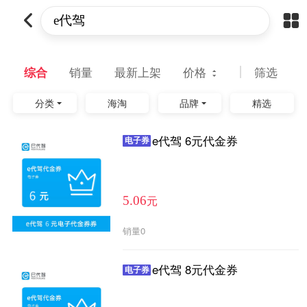
综合
销量
最新上架
价格
筛选
分类
海淘
品牌
精选
e代驾 6元代金券
电子券
元
5.06
销量
0
e代驾 8元代金券
电子券