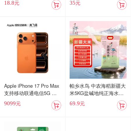
18.8
35
元
元
包邮
Apple iPhone 17 Pro Max
帕乡水鸟 中农海稻新疆大
支持移动联通电信5G 双
米5KG盐碱地纯正海水稻
卡双待手机【现货发售】
当季新米
9099
69.9
元
元