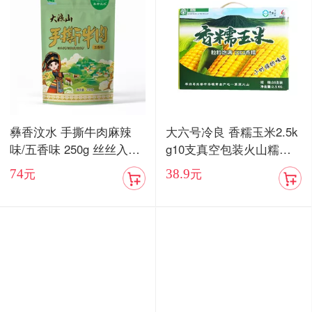
彝香汶水 手撕牛肉麻辣
大六号冷良 香糯玉米2.5k
味/五香味 250g 丝丝入味
g10支真空包装火山糯玉
入口化渣
米
74
38.9
元
元