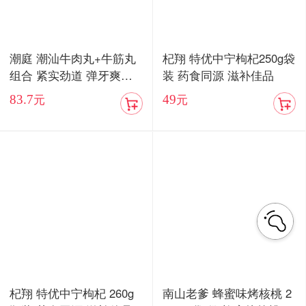
潮庭 潮汕牛肉丸+牛筋丸
杞翔 特优中宁枸杞250g袋
组合 紧实劲道 弹牙爽口
装 药食同源 滋补佳品
顺丰包邮
83.7
49
元
元
杞翔 特优中宁枸杞 260g
南山老爹 蜂蜜味烤核桃 2