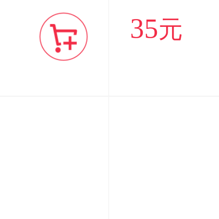
海鸭蛋
35
元
邮