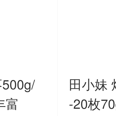
00g/
田小妹 
丰富
-20枚