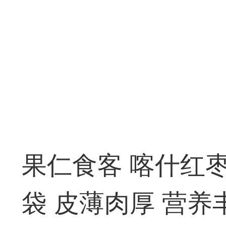
果仁食客 喀什红枣5
袋 皮薄肉厚 营养