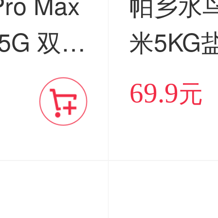
Pro Max
帕乡水
G 双卡
米5K
售】
当季新
69.9
元