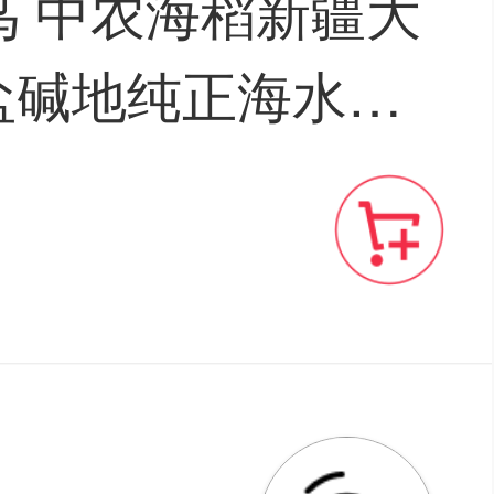
鸟 中农海稻新疆大
G盐碱地纯正海水稻
米