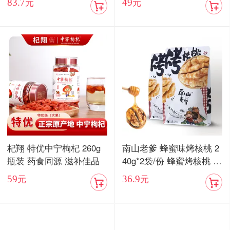
83.7
49
元
元
杞翔 特优中宁枸杞 260g
南山老爹 蜂蜜味烤核桃 2
瓶装 药食同源 滋补佳品
40g*2袋/份 蜂蜜烤核桃 酥
脆香甜
59
36.9
元
元