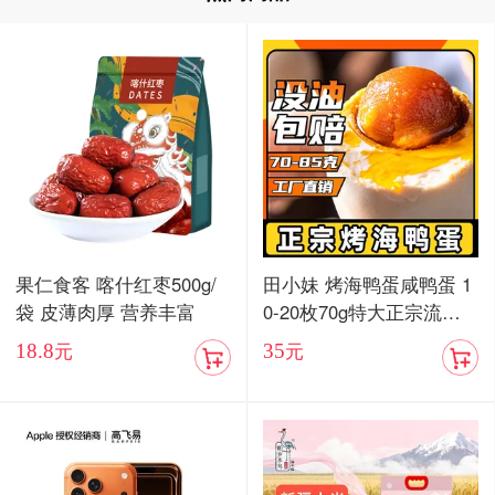
果仁食客 喀什红枣500g/
田小妹 烤海鸭蛋咸鸭蛋 1
袋 皮薄肉厚 营养丰富
0-20枚70g特大正宗流油
烤海鸭蛋广东红树林整箱
18.8
35
元
元
包邮