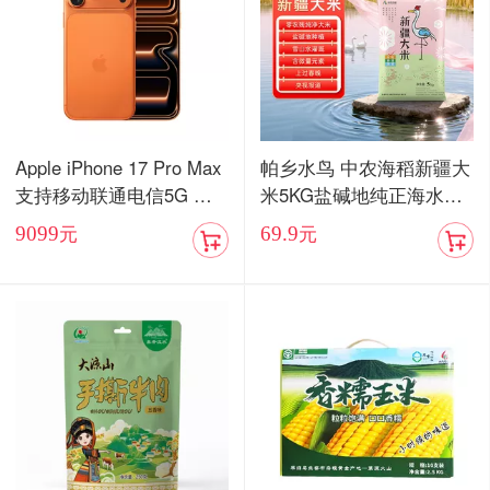
Apple iPhone 17 Pro Max
帕乡水鸟 中农海稻新疆大
支持移动联通电信5G 双
米5KG盐碱地纯正海水稻
卡双待手机【现货发售】
当季新米
9099
69.9
元
元