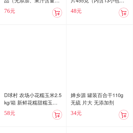
品（无添加、果汁含量8
片455克（内含13小包）/
5%）顺丰包邮
血燕麦5红燕麦片455克
76
48
元
元
（内含13小包）
D球村 农场小花糯玉米2.5
婵乡源 罐装百合干110g
kg/箱 新鲜花糯甜糯玉米
无硫 片大 无添加剂
棒真空
58
34
元
元