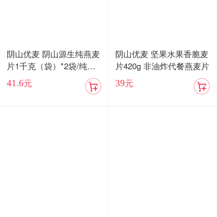
阴山优麦 阴山源生纯燕麦
阴山优麦 坚果水果香脆麦
片1千克（袋）*2袋/纯麦
片420g 非油炸代餐燕麦片
片600克 免煮燕麦片早餐
41.6
39
元
元
代餐