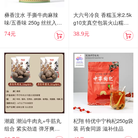
彝香汶水 手撕牛肉麻辣
大六号冷良 香糯玉米2.5k
味/五香味 250g 丝丝入味
g10支真空包装火山糯玉
入口化渣
米
74
38.9
元
元
潮庭 潮汕牛肉丸+牛筋丸
杞翔 特优中宁枸杞250g袋
组合 紧实劲道 弹牙爽口
装 药食同源 滋补佳品
顺丰包邮