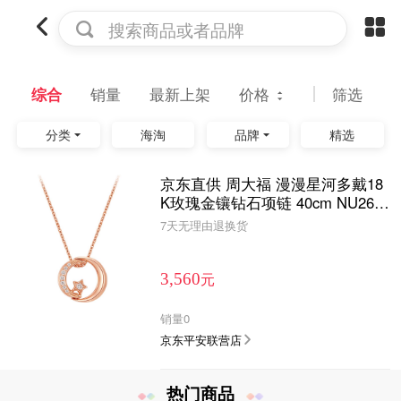
搜索商品或者品牌
综合
销量
最新上架
价格
筛选
分类
海淘
品牌
精选
京东直供 周大福 漫漫星河多戴18
K玫瑰金镶钻石项链 40cm NU263
3生日礼物
7天无理由退换货
元
3,560
销量
0
京东平安联营店
热门商品