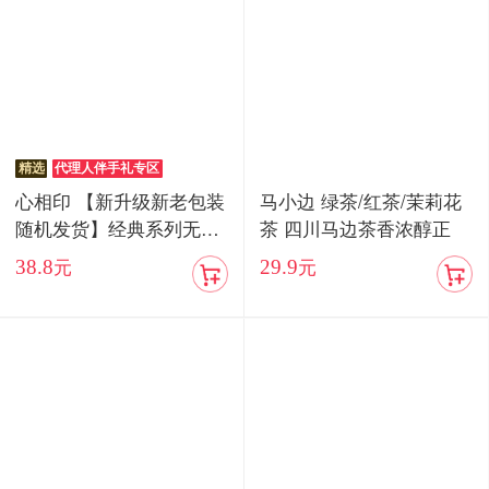
精选
代理人伴手礼专区
心相印 【新升级新老包装
马小边 绿茶/红茶/茉莉花
随机发货】经典系列无香
茶 四川马边茶香浓醇正
抽纸3层100抽24包家用实
38.8
29.9
元
元
惠装整箱纸巾面巾餐巾纸
抽专用卫生纸