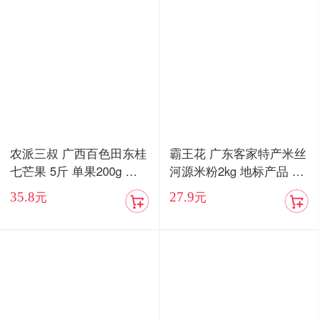
农派三叔 广西百色田东桂
霸王花 广东客家特产米丝
七芒果 5斤 单果200g 现
河源米粉2kg 地标产品 自
摘现发
然米香味 始于1978年 不
35.8
27.9
元
元
添加 更健康