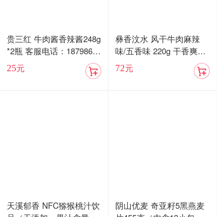
贵三红 牛肉酱香辣酱248g
彝香汶水 风干牛肉麻辣
*2瓶 客服电话：18798676
味/五香味 220g 干香爽口
577
嚼劲十足
25
72
元
元
天溪郁香 NFC猕猴桃汁饮
阴山优麦 奇亚籽5黑燕麦