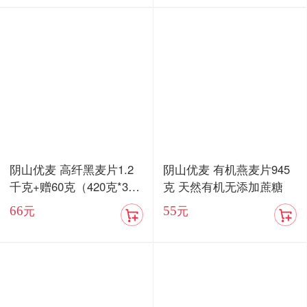
阴山优麦 高纤黑麦片1.2
阴山优麦 有机燕麦片945
千克+赠60克（420克*3
克 天然有机无添加蔗糖
盒）膳食纤维 低脂肪
66
55
元
元