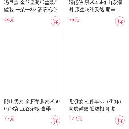
冯旦蛋 金丝皇菊纸盒装/
姆佬侬 黑米2.5kg 山泉灌
罐装 一朵一杯~滴滴沁心
溉 原生态纯天然 顺丰速
发
44
56
元
元
阴山优麦 全胚芽燕麦米50
龙须坡 杜仲羊排（生鲜）
0g*6袋 五谷杂粮 当季新
肉质鲜嫩 肥瘦相间 顺丰
粮
包邮
77
172
元
元