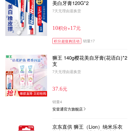
美白牙膏120G*2
7天无理由退换货
积分
+
元
10
17
销量
17
积分超值购活动
狮王 140g樱花美自牙膏(花语白)*2
支
7天无理由退换货
元
37.6
销量
4
安壹通官方旗舰店
京东直供 狮王（Lion）纳米乐衣