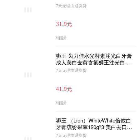
7天无理由退换货
元
31.9
销量
2
狮王 齿力佳水光酵素注光白牙膏
成人美白去黄含氟狮王注光白 清
柚+绿意 120g*2支
7天无理由退换货
元
41.9
销量
2
狮王 （Lion）WhiteWhite倍效白
牙膏缤纷果萃120g*3 美白去口臭
护龈去黄去渍
7天无理由退换货