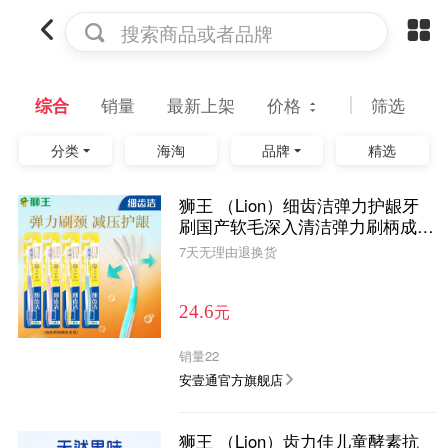
搜索商品或者品牌
综合
销量
最新上架
价格
筛选
分类
海淘
品牌
精选
狮王 （Lion）细齿洁弹力护龈牙
刷国产软毛深入清洁弹力刷柄成人
4支装（颜色随机）
7天无理由退换货
元
24.6
销量
22
安壹通官方旗舰店
狮王 （Lion）齿力佳儿童酵素抗