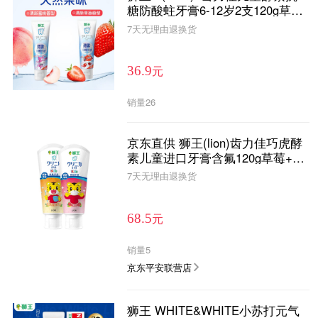
糖防酸蛀牙膏6-12岁2支120g草莓
+蜜桃
7天无理由退换货
元
36.9
销量
26
京东直供 狮王(lion)齿力佳巧虎酵
素儿童进口牙膏含氟120g草莓+蜜
桃共2支装
7天无理由退换货
元
68.5
销量
5
京东平安联营店
狮王 WHITE&WHITE小苏打元气