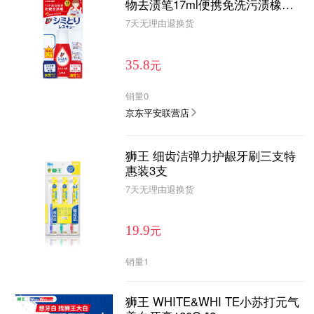
物去渍笔17ml便携免洗污渍橡皮
擦进口瞬效去渍便携去渍笔
7天无理由退换货
元
35.8
销量
0
京东平安联营店
狮王 细齿洁弹力护龈牙刷三支特
惠装3支
7天无理由退换货
元
19.9
销量
1
狮王 WHITE&WHI TE小苏打元气