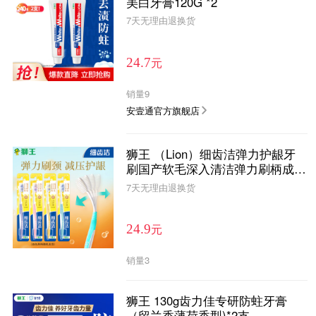
美白牙膏120G *2
7天无理由退换货
元
24.7
销量
9
安壹通官方旗舰店
狮王 （Lion）细齿洁弹力护龈牙
刷国产软毛深入清洁弹力刷柄成人
4支装
7天无理由退换货
元
24.9
销量
3
狮王 130g齿力佳专研防蛀牙膏
（留兰香薄荷香型)*2支