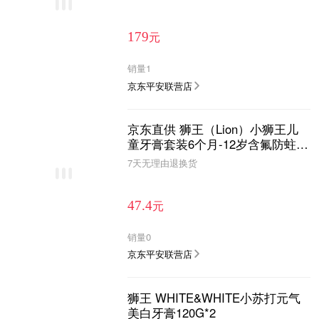
元
179
销量
1
京东平安联营店
京东直供 狮王（Lion）小狮王儿
童牙膏套装6个月-12岁含氟防蛀宝
宝牙膏50g*3支
7天无理由退换货
元
47.4
销量
0
京东平安联营店
狮王 WHITE&WHITE小苏打元气
美白牙膏120G*2