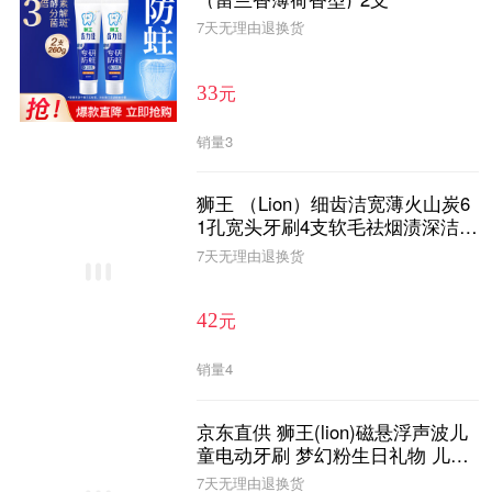
7天无理由退换货
元
33
销量
3
狮王 （Lion）细齿洁宽薄火山炭6
1孔宽头牙刷4支软毛祛烟渍深洁齿
缝男女适用
7天无理由退换货
元
42
销量
4
京东直供 狮王(lion)磁悬浮声波儿
童电动牙刷 梦幻粉生日礼物 儿童
礼物礼盒装
7天无理由退换货