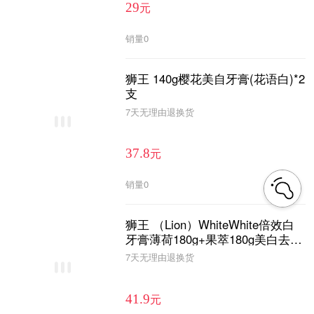
元
29
销量
0
狮王 140g樱花美自牙膏(花语白)*2
支
7天无理由退换货
元
37.8
销量
0
狮王 （Lion）WhiteWhite倍效白
牙膏薄荷180g+果萃180g美白去口
臭护龈去黄去渍
7天无理由退换货
元
41.9