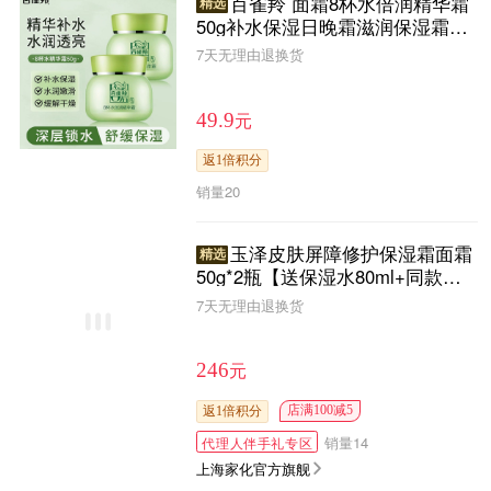
百雀羚 面霜8杯水倍润精华霜
精选
50g补水保湿日晚霜滋润保湿霜擦
脸油男女士护肤品GYJ15
7天无理由退换货
元
49.9
返1倍积分
销量
20
玉泽皮肤屏障修护保湿霜面霜
精选
50g*2瓶【送保湿水80ml+同款面
霜5g*10（包装随机）】
7天无理由退换货
元
246
店满100减5
返1倍积分
销量
14
代理人伴手礼专区
上海家化官方旗舰