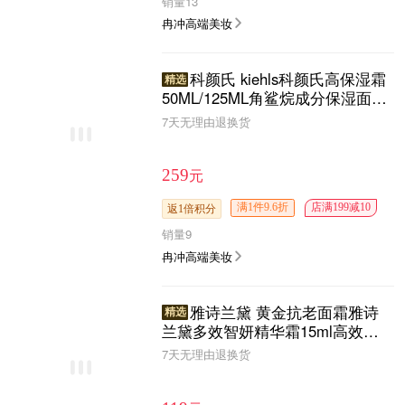
销量
13
冉冲高端美妆
科颜氏 kiehls科颜氏高保湿霜
精选
50ML/125ML角鲨烷成分保湿面霜
深层补水修复肌肤补水保湿滋润护
7天无理由退换货
肤清爽不油腻乳液
元
259
满1件9.6折
店满199减10
返1倍积分
销量
9
冉冲高端美妆
雅诗兰黛 黄金抗老面霜雅诗
精选
兰黛多效智妍精华霜15ml高效抗
皱补水弹嫩面霜中大样正品 非卖
7天无理由退换货
品标