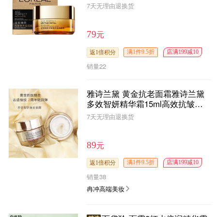
挖勺 全新升级 紧致保湿滋润淡化
7天无理由退换货
细纹抗皱面霜
元
79
满1件9.5折
店满199减10
返1倍积分
销量
22
雅诗兰黛 黄金抗老面霜雅诗兰黛
多效智妍精华霜15ml高效抗皱补
水弹嫩面霜中大样正品 非卖品标
7天无理由退换货
元
89
满1件9.5折
店满199减10
返1倍积分
销量
38
冉冲高端美妆