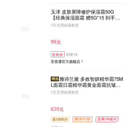
玉泽 皮肤屏障修护保湿霜50G
【经典保湿面霜 赠5G*15 到手共1
25g】
7天无理由退换货
元
99
销量
18
抢购价
安壹通官方旗舰店
雅诗兰黛 多效智妍精华霜75M
精选
L面霜日霜精华霜黄金面霜抗皱抗
老补水保湿修护滋润淡化细纹
7天无理由退换货
元
659
满1件9.5折
店满199减10
返1倍积分