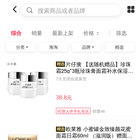
搜索商品或者品牌
综合
销量
最新上架
价格
筛选
分类
海淘
品牌
精选
片仔癀 【送随机赠品】珍珠
精选
霜25g*3瓶珍珠膏面霜补水保湿滋
润皇后面霜套装男女适用 PZH
7天无理由退换货
元
38.8
销量
46
代理人伴手礼专区
欧莱雅 小蜜罐金致臻颜花蜜
精选
面霜日霜60ml （滋润版）赠面霜