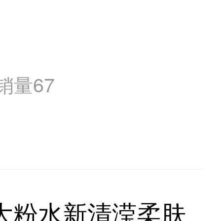
销量
67
蔻 大粉水新清滢柔肤