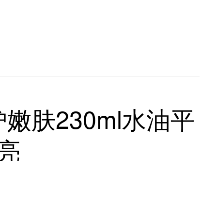
修护嫩肤230ml水油平
亮