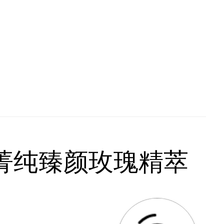
蔻 菁纯臻颜玫瑰精萃