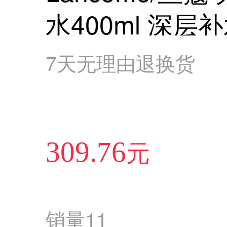
水400ml 深
7天无理由退换货
元
309.76
销量
11