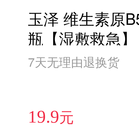
玉泽 维生素原B5
瓶【湿敷救急】
7天无理由退换货
元
19.9