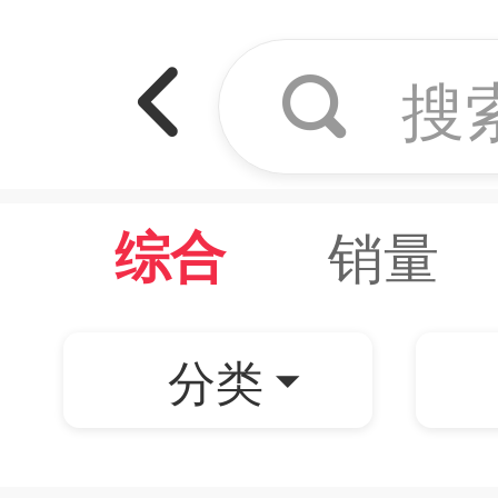
搜
销量
综合
分类