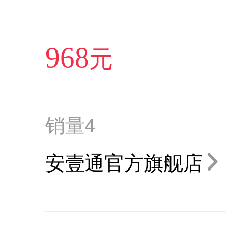
元
968
销量
4
安壹通官方旗舰店