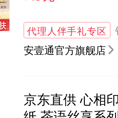
代理人伴手礼专区
安壹通官方旗舰店
京东直供 心相
纸 茶语丝享系列