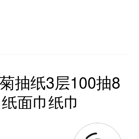
雏菊抽纸3层100抽8
巾纸面巾纸巾