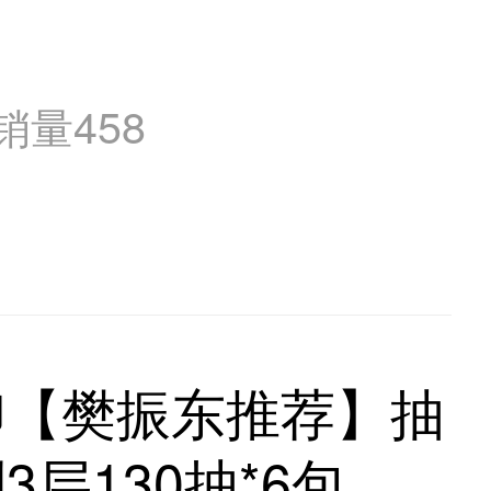
销量
458
印【樊振东推荐】抽
3层130抽*6包纸