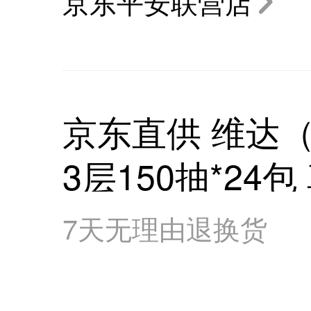
京东平安联营店
京东直供 维达（V
3层150抽*24
卫生纸 餐巾纸 
7天无理由退换货