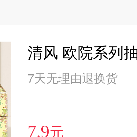
清风 欧院系列抽
7天无理由退换货
元
7.9