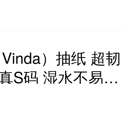
inda）抽纸 超韧
包 真S码 湿水不易破
整箱