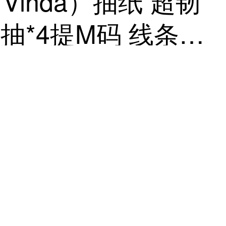
inda）抽纸 超韧
80抽*4提M码 线条小
整箱