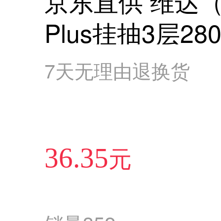
京东直供 维达（V
Plus挂抽3层2
狗 悬挂式纸巾 
7天无理由退换货
元
36.35