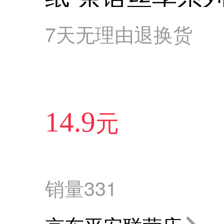
巾 提装面巾纸
7天无理由退换货
元
14.9
销量
331