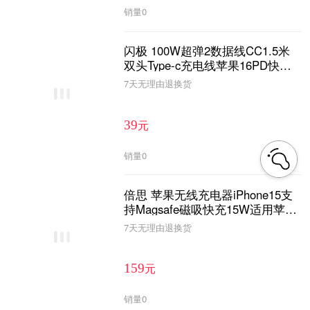
销量
0
闪极 100W超弹2数据线CC1.5米
双头Type-c充电线苹果16PD快充
适用iPhone15华为小米SL104
7天无理由退换货
元
39
销量
0
倍思 苹果无线充电器iPhone15支
持Magsafe磁吸快充15W适用苹果
14/13/12华为小米手机
7天无理由退换货
元
159
销量
0