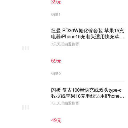
元
39
销量
1
纽曼 PD30W氮化镓套装 苹果15充
电器iPhone15充电头适用快充苹果
14/13ProMax12/11/X等手机 PD30
7天无理由退换货
元
69
销量
0
闪极 复古100W快充线双头type-c
数据线苹果16充电线适用iPhone1
5华为小米SL108
7天无理由退换货
元
49